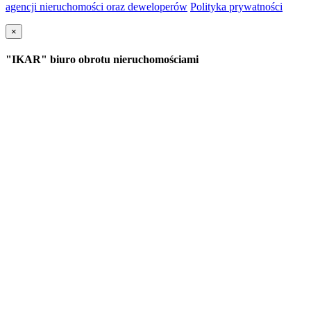
agencji nieruchomości oraz deweloperów
Polityka prywatności
×
"IKAR" biuro obrotu nieruchomościami