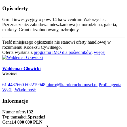
Opis oferty
Grunt inwestycyjny o pow. 14 ha w centrum Wałbrzycha.
Przeznaczenie: zabudowa mieszkaniowa jednorodzinna, galeria,
markety. Grunt niezabudowany, uzbrojony.
Treść niniejszego ogłoszenia nie stanowi oferty handlowej w
rozumieniu Kodeksu Cywilnego.
Oferta wysłana z
programu IMO dla pośredników
.
więcej
Waldemar Głowicki
Właściciel
61 4487660
602219948
biuro@ikarnieruchomosci.pl
Profil agenta
Wyślij Wiadomość
Informacje
Numer oferty
132
Typ transakcji
Sprzedaż
Cena
14 000 000 PLN
2