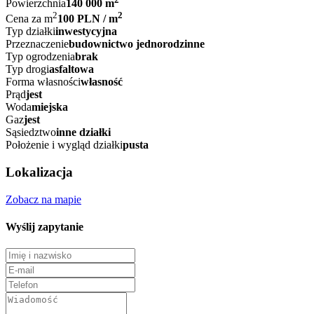
Powierzchnia
140 000 m
2
2
Cena za m
100 PLN / m
Typ działki
inwestycyjna
Przeznaczenie
budownictwo jednorodzinne
Typ ogrodzenia
brak
Typ drogi
asfaltowa
Forma własności
własność
Prąd
jest
Woda
miejska
Gaz
jest
Sąsiedztwo
inne działki
Położenie i wygląd działki
pusta
Lokalizacja
Zobacz na mapie
Wyślij zapytanie