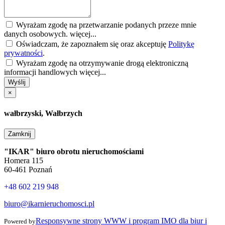
Wyrażam zgodę na przetwarzanie podanych przeze mnie
danych osobowych.
więcej...
Oświadczam, że zapoznałem się oraz akceptuję
Politykę
prywatności
.
Wyrażam zgodę na otrzymywanie drogą elektroniczną
informacji handlowych
więcej...
Wyślij
×
wałbrzyski, Wałbrzych
Zamknij
"IKAR" biuro obrotu nieruchomościami
Homera 115
60-461 Poznań
+48 602 219 948
biuro@ikarnieruchomosci.pl
Responsywne strony WWW i program IMO dla biur i
Powered by